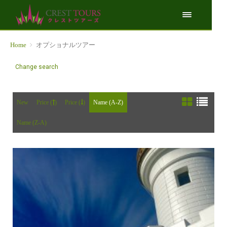
Home
オプショナルツアー
Change search
New
Price (
)
Price (
)
Name (A-Z)
Name (Z-A)