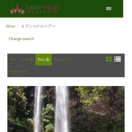
Home
オプショナルツアー
Change search
New
Price (
)
Price (
)
Name (A-Z)
Name (Z-A)