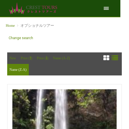
Home
オプショナルツアー
Change search
New
Price (
)
Price (
)
Name (A-Z)
Name (Z-A)