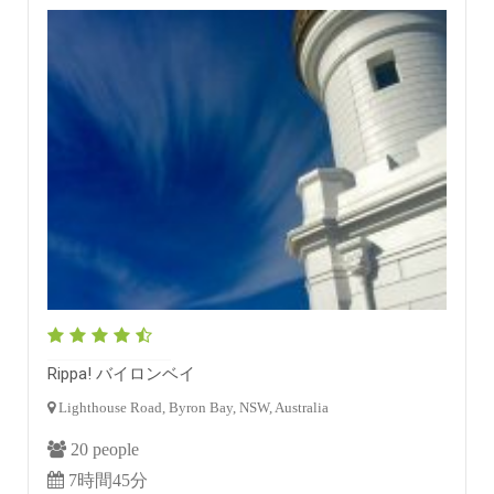
Rippa! バイロンベイ
Lighthouse Road, Byron Bay, NSW, Australia
20 people
7時間45分